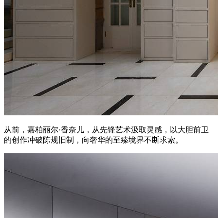
从前，嘉柏丽尔·香奈儿，从先锋艺术汲取灵感，以大胆前卫
的创作冲破陈规旧制，向奢华的至臻境界不断求索。