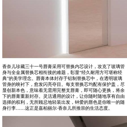
香奈儿珍藏三十一号唇膏采用可替换内芯设计，攻克了玻璃管
身与全金属替换芯相衔接的难题，彰显“经久耐用方可堪称经
典”的美学理念。唇膏本体封存于铝制替换芯中，在透明玻璃
管身的映衬下，愈发闪亮夺目。每支替换芯均配有保护盖，尽
显创新本色，意味着无需用完整支唇膏，即可随心更换，将余
下的唇膏重新封存。灵活通用的设计，让你随时随地享有自由
选择的权利，无所顾忌地轻装出发，钟爱的唇色是你唯一的随
身行李……这正是嘉柏丽尔·香奈儿所推崇的生活态度。