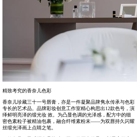
精致考究的香奈儿色彩
香奈儿珍藏三十一号唇膏，亦是一件凝聚品牌隽永传承与色彩
专长的艺术品。品牌彩妆创意工作室精心构思出12款色号，演
绎鲜明亮泽的缎光妆 效。为凸显色调的光泽感，配方中的细
密色素粒子被精油包裹，融合纤维素粉末——为双唇持久闪耀
丝缎光泽画上点睛之笔。