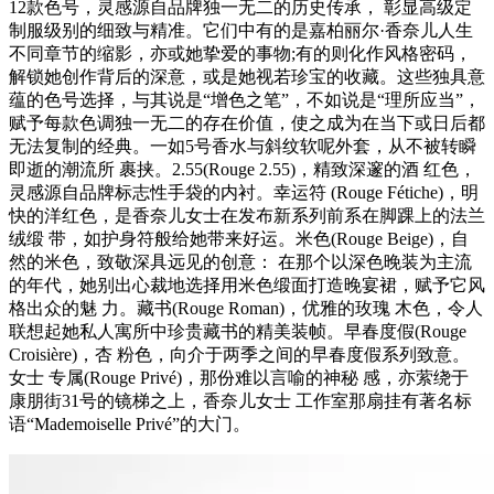
12款色号，灵感源自品牌独一无二的历史传承， 彰显高级定
制服级别的细致与精准。它们中有的是嘉柏丽尔·香奈儿人生
不同章节的缩影，亦或她挚爱的事物;有的则化作风格密码，
解锁她创作背后的深意，或是她视若珍宝的收藏。这些独具意
蕴的色号选择，与其说是“增色之笔”，不如说是“理所应当”，
赋予每款色调独一无二的存在价值，使之成为在当下或日后都
无法复制的经典。一如5号香水与斜纹软呢外套，从不被转瞬
即逝的潮流所 裹挟。2.55(Rouge 2.55)，精致深邃的酒 红色，
灵感源自品牌标志性手袋的内衬。幸运符 (Rouge Fétiche)，明
快的洋红色，是香奈儿女士在发布新系列前系在脚踝上的法兰
绒缎 带，如护身符般给她带来好运。米色(Rouge Beige)，自
然的米色，致敬深具远见的创意： 在那个以深色晚装为主流
的年代，她别出心裁地选择用米色缎面打造晚宴裙，赋予它风
格出众的魅 力。藏书(Rouge Roman)，优雅的玫瑰 木色，令人
联想起她私人寓所中珍贵藏书的精美装帧。早春度假(Rouge
Croisière)，杏 粉色，向介于两季之间的早春度假系列致意。
女士 专属(Rouge Privé)，那份难以言喻的神秘 感，亦萦绕于
康朋街31号的镜梯之上，香奈儿女士 工作室那扇挂有著名标
语“Mademoiselle Privé”的大门。