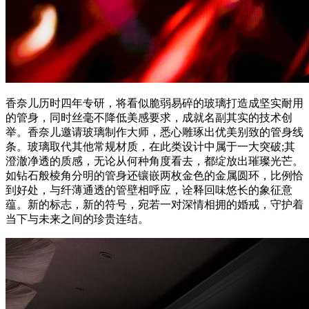
香奈儿历时四年专研，将看似脆弱易碎的玻璃打造成坚实耐用
的管身，同时丝毫不降低美感要求，成就名副其实的技术创
举。香奈儿邀请玻璃制作大师，悉心雕琢出优美别致的管身线
条。玻璃取代其他常规材质，在此类设计中属于一大突破;其
澄澈净透的质感，无论从何种角度看去，都绽放出璀璨光芒。
如钻石般棱角分明的管身还镶嵌两枚金色的金属圆环，比例恰
到好处，与纤薄通透的管壁相呼应，诠释回味悠长的象征意
蕴。新的标志，新的符号，宛若一对深情相拥的婚戒，守护着
当下与未来之间的珍贵连结。