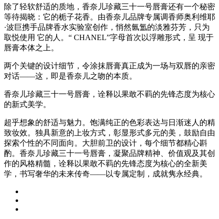
除了轻软舒适的质地，香奈儿珍藏三十一号唇膏还有一个秘密
等待揭晓：它的栀子花香。由香奈儿品牌专属调香师奥利维耶
·波巨携手品牌香水实验室创作，悄然氤氲的淡雅芬芳，只为
取悦使用 它的人。“ CHANEL”字母首次以浮雕形式，呈 现于
唇膏本体之上。
两个关键的设计细节，令涂抹唇膏真正成为一场与双唇的亲密
对话——这，即是香奈儿之吻的本质。
香奈儿珍藏三十一号唇膏，诠释以果敢不羁的先锋态度为核心
的新式美学。
超乎想象的舒适与魅力。饱满纯正的色彩表达与日渐迷人的精
致妆效。独具新意的上妆方式，彰显形式多元的美，鼓励自由
探索个性的不同面向。大胆前卫的设计，每个细节都精心斟
酌。香奈儿珍藏三十一号唇膏，凝聚品牌精神、价值观及其创
作的风格精髓，诠释以果敢不羁的先锋态度为核心的全新美
学，书写奢华的未来传奇——以专属定制，成就隽永经典。