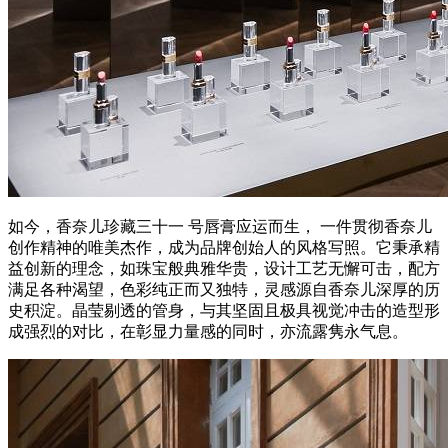
如今，香奈儿珍藏三十一 号唇膏应运而生， 一件贯彻香奈儿
创作精神的唯美杰作，成为品牌创始人的风格写照。它秉承精
益创新的理念，如珠宝般典雅华贵，设计工艺无懈可击，配方
满足各种渴望，色彩纯正而又独特，灵感源自香奈儿深厚的历
史积淀。晶莹剔透的管身，与其坚固且极具视觉冲击的造型形
成强烈的对比，在彰显力量感的同时，亦流露隽永气息。