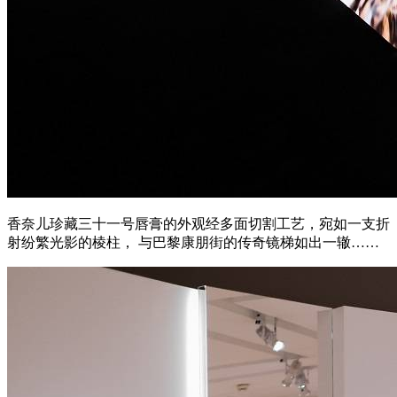
香奈儿珍藏三十一号唇膏的外观经多面切割工艺，宛如一支折
射纷繁光影的棱柱， 与巴黎康朋街的传奇镜梯如出一辙……