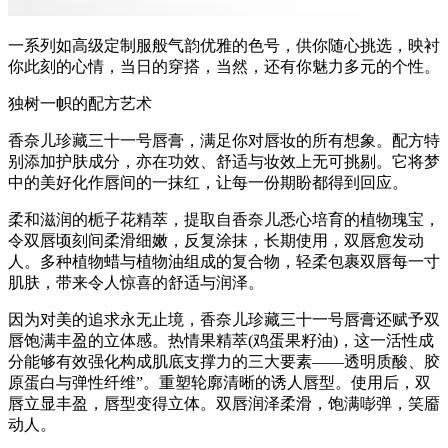
一系列如高级定制服般气韵优雅的色号，供你随心挑选，映衬
你此刻的心情，当日的穿搭，当然，还有你魅力多元的个性。
独树一帜的配方艺术
香奈儿珍藏三十一号唇膏，满足你对唇妆的所有想象。配方特
别添加护肤成分，亦在功效、舒适与妆效上无可挑剔。它将梦
中的美好化作唇间的一抹红，让每一份期盼都得到回应。
柔和滋润的栀子花精萃，提取自香奈儿悉心培育的植物瑰宝，
令双唇顷刻间柔滑细嫩，反复涂抹，长期使用，双唇愈发动
人。多种植物蜡与植物油组成的复合物，轻柔包裹双唇每一寸
肌肤，带来令人惊喜的舒适与润泽。
因为对美的追求永无止境，香奈儿珍藏三十一号唇膏还赋予双
唇饱满丰盈的立体感。热情果精萃(鸡蛋果籽油)，这一活性成
分能够有效强化构成肌底支撑力的三大要素——透明质酸、胶
原蛋白与弹性纤维”。重塑轮廓清晰的诱人唇型。使用后，双
唇立显丰盈，唇型变得立体。双唇润泽柔滑，饱满嘭弹，笑靥
动人。