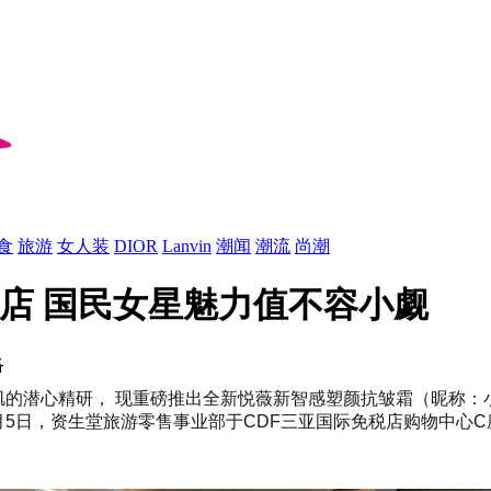
食
旅游
女人装
DIOR
Lanvin
潮闻
潮流
尚潮
税店 国民女星魅力值不容小觑
络
亚洲肌的潜心精研， 现重磅推出全新悦薇新智感塑颜抗皱霜（昵称
月5日，资生堂旅游零售事业部于CDF三亚国际免税店购物中心