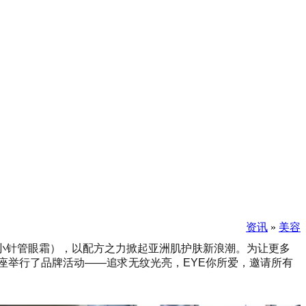
资讯
»
美容
：小针管眼霜），以配方之力掀起亚洲肌护肤新浪潮。为让更多
C座举行了品牌活动——追求无纹光亮，EYE你所爱，邀请所有