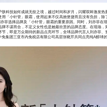
护肤科技如何成就无纹之境，越过时间和岁月，闪耀双眸激发热
使用「小针管」眼霜，使用起来不仅高效便捷而且没有负担，除
刘亦菲选择品牌及「小针管」眼霜的重要原因。同时，刘亦菲在
品牌不谋而合，不定义女性也是她最欣赏的品牌态度。在现场，
节，即是万众期待的新品点亮环节，全球品牌代言人刘亦菲、资生堂
白雪、中免集团三亚市内免税店有限公司高层张晓芹共同点亮纯A醇