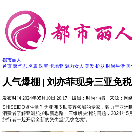
都市丽人
首页
奢华志
名表
珠宝
卡地亚
魅力女人
美发
护肤
时尚生活
美
人气爆棚 | 刘亦菲现身三亚免
发布时间
2024年05月10日 20:17 编辑：时尚小编 来源：网
SHISEIDO资生堂作为亚洲皮肤美容领域的专家，致力于
消费者了解亚洲肌护肤新思路，三维解决泪沟问题，2024年5
旅行者一起开启全新的资生堂“无纹之境”。