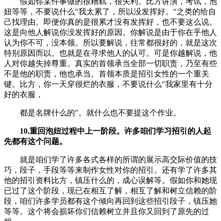
假如你某件事做的很糟糕，很失利。比方讲演，考试，泡
妞等等，不要说什么"我太累了，所以没发挥好。"之类的给自
己找理由。即便你真的是很累才没有发挥好，也不要这么说。
这是向他人解说你没发挥好的原因。你解说是由于你在乎他人
认为你不可，没本领。所以要解说，往常都很好的，就是这次
特别原因而以。也就是在寻求他人的认可。可是你越解说，他
人对你越失掉尊重。真实的首领承当全部一切职责，乃至有些
不是他的职责，他也承当。首领本质是招引女性的一个重关
键。比方，你一天穿很烂的衣服，不要说什么"我家里有十分
好的衣服，
都是名牌什么的"。就什么也不要提这个作业。
10.重回泡妞过程中上一阶段。许多咱们学习招引的人起
先都有这个问题。
就是咱们学了许多各式各样的所谓的展示高交际价值的技
巧，段子，手段等等来制作女性对你的招引。还有学了许多其
他的招引资料比方，镇压什么的，成心误解等。假如你和她现
已过了这个阶段，现已在相互了解，相互了解和树立信赖的阶
段，咱们许多学员都有这个倾向再回到这些招引段子，镇压她
等等。这个将会损坏你们信赖树立并且你又回到了原先的过