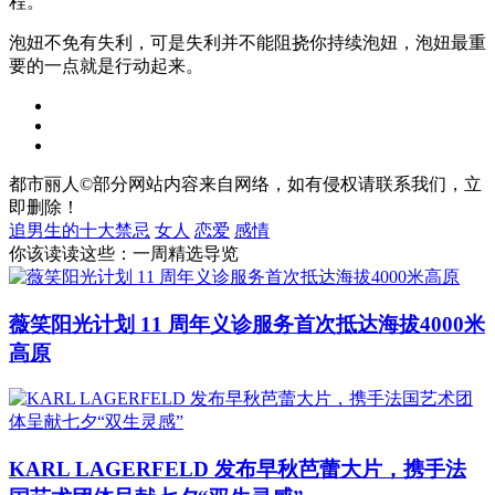
程。
泡妞不免有失利，可是失利并不能阻挠你持续泡妞，泡妞最重
要的一点就是行动起来。
都市丽人©部分网站内容来自网络，如有侵权请联系我们，立
即删除！
追男生的十大禁忌
女人
恋爱
感情
你该读读这些：一周精选导览
薇笑阳光计划 11 周年义诊服务首次抵达海拔4000米
高原
KARL LAGERFELD 发布早秋芭蕾大片，携手法