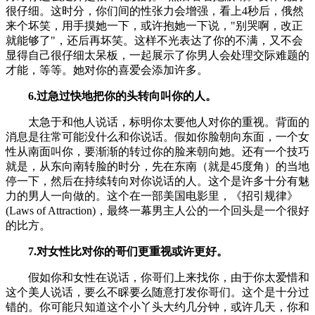
很仔细。这时分，你们间的性张力会增强，看上4秒后，俄然
来个坏笑，用手摸她一下，或许抱她一下说，"别哭啊，改正
就能够了"，还后再坏笑。这样不光表达了你的不满，又不会
显得自己很仔细太呆板，一起展示了你男人会处理交际难题的
才能，等等。她对你的喜爱会添加许多。
6.过急过快地把你的头转向叫你的人。
太急于和他人说话，标明你太要他人对你的重视。背面的
消息是往常可能没什么和你说话。假如你脸朝向东面，一个女
性从南面叫你，要渐渐的转过你的脸来朝向她。还有一个技巧
就是，从东向南转脸的时分，先在东南（就是45度角）的当地
停一下，然后在持续转向对你说话的人。这个是许多十分有魅
力的男人一向做的。这个在一部美国电影里，《招引规律》
(Laws of Attraction)，最终一幕男主人公的一个回头是一个很好
的比方。
7.对女性比对你的哥们更重视或许更好。
假如你和女性在说话，你哥们上来找你，由于你太爱惜和
这个美人说话，要么不睬要么随意打发你哥们。这个是十分过
错的。你可能只知道这个小丫头大约几分钟，或许几天，你和