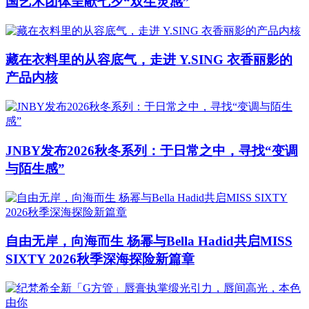
国艺术团体呈献七夕“双生灵感”
藏在衣料里的从容底气，走进 Y.SING 衣香丽影的
产品内核
JNBY发布2026秋冬系列：于日常之中，寻找“变调
与陌生感”
自由无岸，向海而生 杨幂与Bella Hadid共启MISS
SIXTY 2026秋季深海探险新篇章