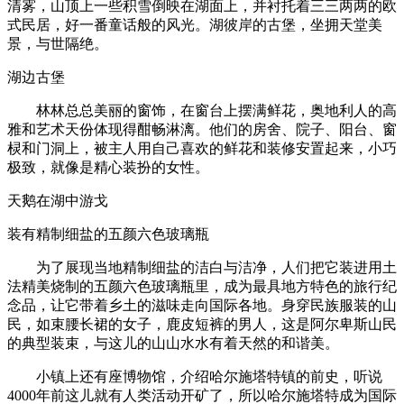
清雾，山顶上一些积雪倒映在湖面上，并衬托着三三两两的欧
式民居，好一番童话般的风光。湖彼岸的古堡，坐拥天堂美
景，与世隔绝。
湖边古堡
林林总总美丽的窗饰，在窗台上摆满鲜花，奥地利人的高
雅和艺术天份体现得酣畅淋漓。他们的房舍、院子、阳台、窗
棂和门洞上，被主人用自己喜欢的鲜花和装修安置起来，小巧
极致，就像是精心装扮的女性。
天鹅在湖中游戈
装有精制细盐的五颜六色玻璃瓶
为了展现当地精制细盐的洁白与洁净，人们把它装进用土
法精美烧制的五颜六色玻璃瓶里，成为最具地方特色的旅行纪
念品，让它带着乡土的滋味走向国际各地。身穿民族服装的山
民，如束腰长裙的女子，鹿皮短裤的男人，这是阿尔卑斯山民
的典型装束，与这儿的山山水水有着天然的和谐美。
小镇上还有座博物馆，介绍哈尔施塔特镇的前史，听说
4000年前这儿就有人类活动开矿了，所以哈尔施塔特成为国际