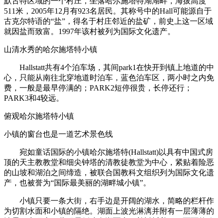
默古特区域的一个村庄，坐落哈尔施塔特湖湖畔，海拔高度
511米，2005年12月有923名居民。其称号中的Hall可能源自于
古克尔特语的“盐”，得名于村庄邻近的盐矿，前史上这一区域
就因盐而致富。1997年该村被列为国际文化遗产。
山清水秀的哈尔施塔特小镇
Hallstatt共有4个泊车场，其间park1在快开到镇上地道的中
心，只能从南往北穿地道时泊车，蓝色泊车区，两小时之内免
费，一般是最早停满的；PARK2短停很贵，长停还行；
PARK3和4较远。
俯观哈尔施塔特小镇
小镇的窗台也是一道艺术景色线
宛如童话国际的小镇哈尔施塔特(Hallstatt)以具有中国式房
顶的天主教教堂和细尖钟塔的清教徒教堂为中心，紧贴着险恶
的山坡和湖泊之间缔造，被联合国教科文组织列为国际文化遗
产，也被誉为“国际最美丽的湖畔城小镇”。
小镇只要一条大街，右手边是开阔的湖水，简略的栏杆作
为切割水面和小镇的隔绝。湖面上波光淋漓并附有一层薄薄的