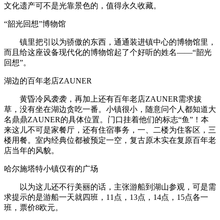
文化遗产可不是光靠景色的，值得永久收藏。
“韶光回想”博物馆
镇里把引以为骄傲的东西，通通装进镇中心的博物馆里，
而且给这座设备现代化的博物馆起了个好听的姓名——“韶光
回想”。
湖边的百年老店ZAUNER
黄昏冷风袭袭，再加上还有百年老店ZAUNER需求拔
草，没有坐在湖边贪吃一番。小镇很小，随意问个人都知道大
名鼎鼎ZAUNER的具体位置。门口挂着他们的标志“鱼”！本
来这儿不可是家餐厅，还有住宿事务，一、二楼为住客区，三
楼用餐。室内经典位都被预定一空，复古原木实在复原百年老
店当年的风貌。
哈尔施塔特小镇仅有的广场
以为这儿还不行美丽的话，主张游船到湖山参观，可是需
求提示的是游船一天就四班，11点，13点，14点，15点各一
班，票价8欧元。