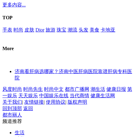
更多内容...
TOP
手表
时尚
皮肤
Dior
旅游
珠宝
潮流
头发
美食
卡地亚
More
济南看肝病选哪家？济南中医肝病医院靠谱肝病专科医
院
风度时尚
时尚先生
时尚中文
都市广播网
潮生活
健康日报
第
一娱乐
天天娱乐
中国娱乐在线
当代商情
健康生活网
关于我们
|
友情链接
|
使用协议
|
版权声明
回到顶部
返回
都市丽人
频道推荐
生活