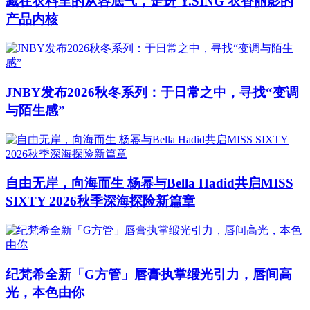
藏在衣料里的从容底气，走进 Y.SING 衣香丽影的
产品内核
JNBY发布2026秋冬系列：于日常之中，寻找“变调
与陌生感”
自由无岸，向海而生 杨幂与Bella Hadid共启MISS
SIXTY 2026秋季深海探险新篇章
纪梵希全新「G方管」唇膏执掌缎光引力，唇间高
光，本色由你