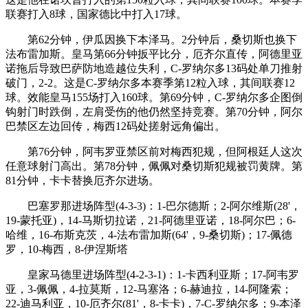
联赛打入8球，国家德比中打入17球。
第62分钟，伊瓜因换下本泽马。2分钟后，桑切斯也换下
法布雷加斯。皇马第66分钟扳平比分，厄齐尔直传，阿德里亚
诺拖后导致巴萨防地造越位失利，C-罗纳尔多13码处单刀推射
破门，2-2。这是C-罗纳尔多本赛季第12粒入球，其间联赛12
球。效能皇马155场打入160球。第69分钟，C-罗纳尔多企图倒
钩射门时跌倒，左肩受伤的他仍然坚持竞赛。第70分钟，阿尔
巴禁区左边回传，梅西12码处搓射远角偏出。
第76分钟，阿韦罗亚禁区前对梅西犯规，但阿根廷人这次
任意球射门高出。第78分钟，佩佩对桑切斯犯规被罚黄牌。第
81分钟，卡卡替换厄齐尔进场。
巴塞罗那进场阵型(4-3-3)：1-巴尔德斯；2-阿尔维斯(28'，
19-蒙托亚)，14-马斯切拉诺，21-阿德里亚诺，18-阿尔巴；6-
哈维，16-布斯克茨，4-法布雷加斯(64'，9-桑切斯)；17-佩德
罗，10-梅西，8-伊涅斯塔
皇家马德里进场阵型(4-2-3-1)：1-卡西利亚斯；17-阿韦罗
亚，3-佩佩，4-拉莫斯，12-马塞洛；6-赫迪拉，14-阿隆索；
22-迪马利亚，10-厄齐尔(81'，8-卡卡)，7-C-罗纳尔多；9-本泽