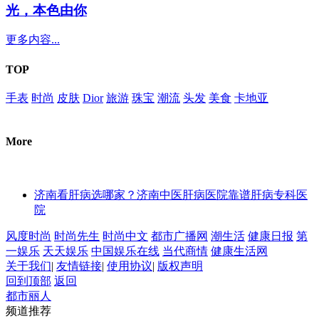
光，本色由你
更多内容...
TOP
手表
时尚
皮肤
Dior
旅游
珠宝
潮流
头发
美食
卡地亚
More
济南看肝病选哪家？济南中医肝病医院靠谱肝病专科医
院
风度时尚
时尚先生
时尚中文
都市广播网
潮生活
健康日报
第
一娱乐
天天娱乐
中国娱乐在线
当代商情
健康生活网
关于我们
|
友情链接
|
使用协议
|
版权声明
回到顶部
返回
都市丽人
频道推荐