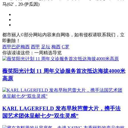
马(62'，20-伊瓜因)
都市丽人©部分网站内容来自网络，如有侵权请联系我们，立
即删除！
西甲巴萨梅西
西甲
足坛
梅西
C罗
你该读读这些：一周精选导览
薇笑阳光计划 11 周年义诊服务首次抵达海拔4000米
高原
KARL LAGERFELD 发布早秋芭蕾大片，携手法
国艺术团体呈献七夕“双生灵感”