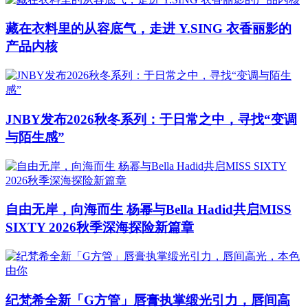
藏在衣料里的从容底气，走进 Y.SING 衣香丽影的
产品内核
JNBY发布2026秋冬系列：于日常之中，寻找“变调
与陌生感”
自由无岸，向海而生 杨幂与Bella Hadid共启MISS
SIXTY 2026秋季深海探险新篇章
纪梵希全新「G方管」唇膏执掌缎光引力，唇间高