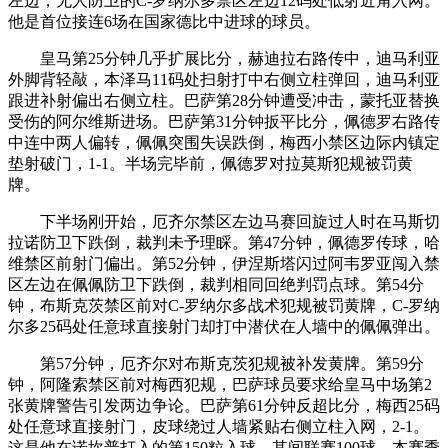
左边，无人防卫的C-罗纳尔多禁区左边12码处低射近角入网。
他是首位接连6场在国家德比中进球的球员。
皇马第25分钟几乎扩展比分，赫迪拉右路传中，迪马利亚
外脚背轻敲，本泽马11码处扫射打中右侧立柱弹回，迪马利亚
跟进补射偏出右侧立柱。巴萨第28分钟遭受冲击，蒙托亚替换
受伤的阿尔维斯进场。巴萨第31分钟扳平比分，佩德罗右路传
中连中两人偏转，佩佩突围失误跌倒，梅西小禁区边际内镇定
垫射破门，1-1。半场完毕前，佩德罗对拉莫斯犯规被罚黄
牌。
下半场刚开始，厄齐尔禁区左边马赛回旋过人时在马斯切
拉诺防卫下跌倒，裁判未予理睬。第47分钟，佩德罗传球，哈
维禁区前射门偏出。第52分钟，伊涅斯塔闪过阿韦罗亚闯入禁
区左边在佩佩防卫下跌倒，裁判相同回绝判罚点球。第54分
钟，布斯克茨禁区前对C-罗纳尔多战术犯规被罚黄牌，C-罗纳
尔多25码处任意球直接射门却打中潜伏在人墙中的佩佩弹出。
第57分钟，厄齐尔对布斯克茨犯规被补发黄牌。第59分
钟，阿隆索禁区前对梅西犯规，巴萨球员要求给皇马中场第2
张黄牌警告引发两边争论。巴萨第61分钟反超比分，梅西25码
处任意球直接射门，皮球绕过人墙紧贴右侧立柱入网，2-1。
这是他在诺坎普打入的第150粒入球，其间联赛100球。本赛季