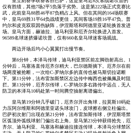
皇立刻赛季联赛客胜巴萨，这是皇马近8次客战诺坎普的
仅有胜绩，其他7场2平5负落于劣势。这是第222场正式竞赛比
武，此前皇马88胜46平87负稍占上风。但在其间的164场联赛
中，皇马69胜31平64负战绩更佳，其间客场19胜16平47负。普
约尔和皮克双双因伤缺阵，伊涅斯塔和阿德里亚诺轮换首发进
场。皇马方面，赫迪拉、迪马利亚和厄齐尔轮换进入首发。
96589名球迷挤爆诺坎普，仅有660名皇马球迷客场观战。
两边开场后均小心翼翼打出慢节奏。
第6分钟，本泽马传球，迪马利亚禁区前左脚劲射高出。1
分钟后，马塞洛直传厄齐尔稍大，巴尔德斯摘下。厄齐尔在前
场两度被抢断，一次给C-罗纳尔多的直传也被马斯切拉诺断
下。第11分钟，法布雷加斯禁区左边传中梅西也被佩佩及时阻
拦。第13分钟，厄齐尔传球，C-罗纳尔多右路传中远点，无人
防卫的本泽马10码处第一时间腾空抽射离谱偏出。
皇马第19分钟几乎破门，厄齐尔开出角球，拉莫斯10码处
力压阿尔维斯和阿德里亚诺头球攻门，皮球擦右侧立柱偏出。
巴萨初次射门出现在第21分钟，法布雷加斯传球，伊涅斯塔禁
区弧顶外弧线球射门偏出右上角。皇马第23分钟获得抢先，厄
齐尔、迪马利亚、马塞洛和赫迪拉接连传球，本泽马分球禁区