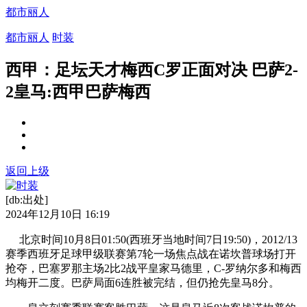
都市丽人
都市丽人
时装
西甲：足坛天才梅西C罗正面对决 巴萨2-
2皇马:西甲巴萨梅西
返回上级
[db:出处]
2024年12月10日 16:19
北京时间10月8日01:50(西班牙当地时间7日19:50)，2012/13
赛季西班牙足球甲级联赛第7轮一场焦点战在诺坎普球场打开
抢夺，巴塞罗那主场2比2战平皇家马德里，C-罗纳尔多和梅西
均梅开二度。巴萨局面6连胜被完结，但仍抢先皇马8分。