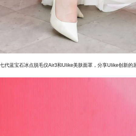
e第七代蓝宝石冰点脱毛仪Air3和Ulike美肤面罩，分享Ulike创