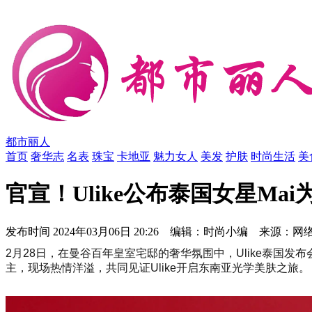
都市丽人
首页
奢华志
名表
珠宝
卡地亚
魅力女人
美发
护肤
时尚生活
美
官宣！Ulike公布泰国女星Ma
发布时间
2024年03月06日 20:26 编辑：时尚小编 来源：网
2月28日，在曼谷百年皇室宅邸的奢华氛围中，Ulike泰国发布会
主，现场热情洋溢，共同见证Ulike开启东南亚光学美肤之旅。