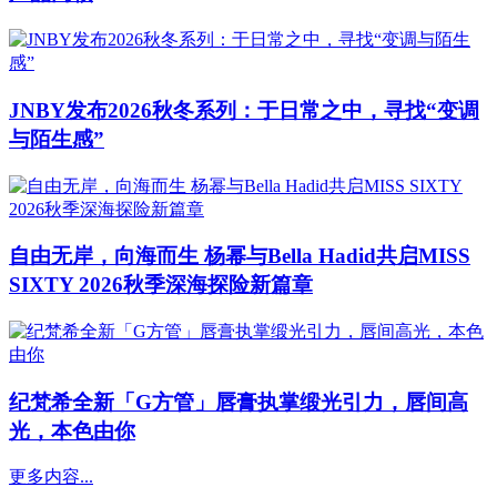
JNBY发布2026秋冬系列：于日常之中，寻找“变调
与陌生感”
自由无岸，向海而生 杨幂与Bella Hadid共启MISS
SIXTY 2026秋季深海探险新篇章
纪梵希全新「G方管」唇膏执掌缎光引力，唇间高
光，本色由你
更多内容...