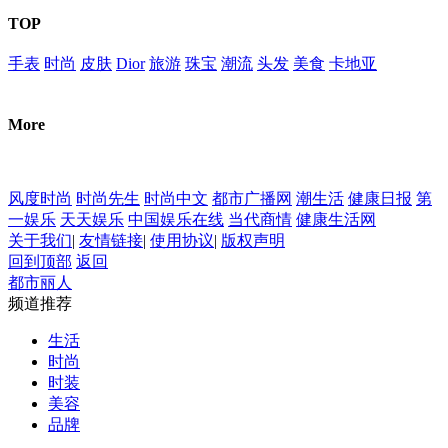
TOP
手表
时尚
皮肤
Dior
旅游
珠宝
潮流
头发
美食
卡地亚
More
风度时尚
时尚先生
时尚中文
都市广播网
潮生活
健康日报
第
一娱乐
天天娱乐
中国娱乐在线
当代商情
健康生活网
关于我们
|
友情链接
|
使用协议
|
版权声明
回到顶部
返回
都市丽人
频道推荐
生活
时尚
时装
美容
品牌