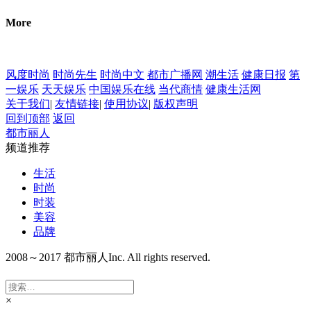
More
风度时尚
时尚先生
时尚中文
都市广播网
潮生活
健康日报
第
一娱乐
天天娱乐
中国娱乐在线
当代商情
健康生活网
关于我们
|
友情链接
|
使用协议
|
版权声明
回到顶部
返回
都市丽人
频道推荐
生活
时尚
时装
美容
品牌
2008～2017 都市丽人Inc. All rights reserved.
闽ICP备20009223
号-3
×