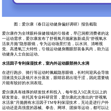
图：爱尔康《春日运动健身偏好调研》报告截取
爱尔康作为全球眼科保健领域的引领者，早已洞察消费者的这
一运动需求，爱尔康发布了舒视氧月抛家族新成员“舒视氧水
活泉月抛”隐形眼镜，专为运动场景打造，以水润、清晰视
觉、高透氧三大特性，引领运动健身圈眼部装备风尚，助力运
动健身人士自如运动。
水活因子专利保湿技术，室内外运动眼部持久水润
在进行跑步、骑行等运动时佩戴隐形眼镜，长时间迎风会导致
泪液流失以及镜片水分蒸发，眼睛容易出现干涩，因此需要镜
片能有较好的水润表现。
爱尔康具有雄厚的研发技术和投入，每年投入5亿美元以上的
研发资金。依托其专业科研背景，爱尔康此次推出的“舒视氧
水活泉”月抛拥有水活因子TM专利保湿技术，无论是进行户外
运动还是高强度的器械、拳击、网球、团操等运动，都可以让