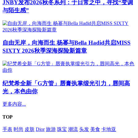
JNBY发布2026秋冬系列：于日常之中，寻找“变调
与陌生感”
自由无岸，向海而生 杨幂与Bella Hadid共启MISS
SIXTY 2026秋季深海探险新篇章
纪梵希全新「G方管」唇膏执掌缎光引力，唇间高
光，本色由你
更多内容...
TOP
手表
时尚
皮肤
Dior
旅游
珠宝
潮流
头发
美食
卡地亚