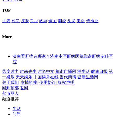
TOP
手表
时尚
皮肤
Dior
旅游
珠宝
潮流
头发
美食
卡地亚
More
济南看肝病选哪家？济南中医肝病医院靠谱肝病专科医
院
风度时尚
时尚先生
时尚中文
都市广播网
潮生活
健康日报
第
一娱乐
天天娱乐
中国娱乐在线
当代商情
健康生活网
关于我们
|
友情链接
|
使用协议
|
版权声明
回到顶部
返回
都市丽人
频道推荐
生活
时尚