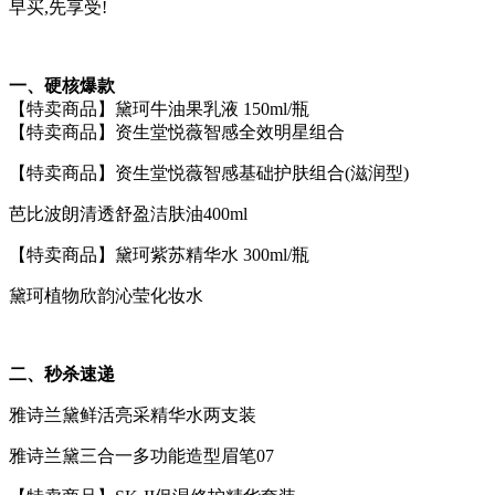
早买,先享受!
一、硬核爆款
【特卖商品】黛珂牛油果乳液 150ml/瓶
【特卖商品】资生堂悦薇智感全效明星组合
【特卖商品】资生堂悦薇智感基础护肤组合(滋润型)
芭比波朗清透舒盈洁肤油400ml
【特卖商品】黛珂紫苏精华水 300ml/瓶
黛珂植物欣韵沁莹化妆水
二、秒杀速递
雅诗兰黛鲜活亮采精华水两支装
雅诗兰黛三合一多功能造型眉笔07