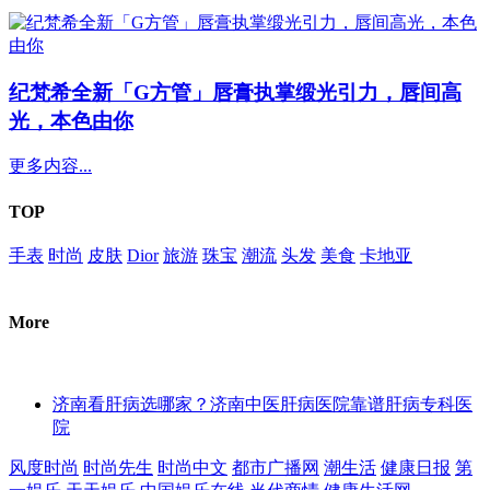
纪梵希全新「G方管」唇膏执掌缎光引力，唇间高
光，本色由你
更多内容...
TOP
手表
时尚
皮肤
Dior
旅游
珠宝
潮流
头发
美食
卡地亚
More
济南看肝病选哪家？济南中医肝病医院靠谱肝病专科医
院
风度时尚
时尚先生
时尚中文
都市广播网
潮生活
健康日报
第