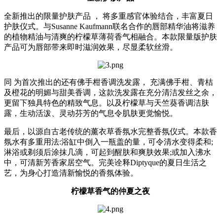
全新推出的限量护肤产品 ， 将多重感官体验结合，丰富夏日
护肤仪式。与Susanne Kaufmann联名合作的唇部精华油将滋养
的植物精油与清爽的柠檬草薄荷香气相融合。本款限量版护肤
产品可为唇部带来即时滋润效果，尽显柔软丝滑。
同 为首次推出的还有佛手柑香调洗发露， 充满佛手柑、青桔
及橙花的明媚与甜美香调，这款洗发露在充分清洁发丝之余，
更留下独具特色的精致气息。以及柠檬草与天竺葵香调洁肤
露，生动活泼、灵动芬芳的气息令肌肤更觉愉悦。
最后，以源自古老传统的薰衣草香氛水完整香氛仪式。本款香
氛水有多重用法:浴缸中倒入一瓶盖的量，可令清水变得柔和;
淋浴或剃须后涂抹几滴，可起到醒肤和爽肤效果;或加入沸水
中，可清新芳香家居空气。完美诠释Diptyque的夏日生活之
艺，为身心打造清新愉悦的香氛体验。
柠檬草香气的仲夏之夜