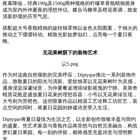
夜幕降临，经典190g及1500g两种规格的柠檬草香氛蜡烛摇身
成为室内外仲夏夜的理想伴侣。糅合马鞭草及橙花香调，散发
清新舒缓的芬芳气息。
搭配超大号香氛蜡烛的旋转烛罩饰以金色太阳图案，于烛火的
推动之下缓缓转动。精致光影如梦似幻，点亮每一个夏日夜
晚。
无花果树荫下的装饰艺术
作为对这曲自然颂歌的完美呼应，Diptyque推出一系列装饰作
品，致敬夏日的阳光与清新。竖纹烛罩以无花果树叶为灵感，
通身浸染深邃绿意，为仲夏餐桌增添绿影摇曳的宁静。美第奇
蜡质花瓶是盛放夏日花束的理想容器：小号以无花果绿呈现，
大号则为苦橙色。这些限量作品以精湛工艺诠释工坊匠艺，装
点空间的同时，将夏日花园的静谧诗意带入生活。
Diptyque将夏日凝练为生活之艺，以全新创作致敬丰盈与简约
的盛夏。凭艺术家居与香氛作品将异想与自然完美融合，构筑
梦幻夏日果园。每一刻的停留，都将感受充盈诗意与澄明辉
光。