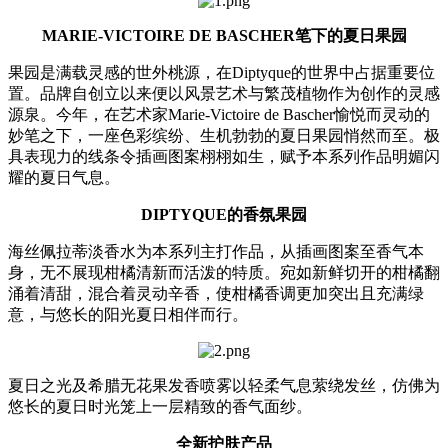
MARIE-VICTOIRE DE BASCHER笔下的夏日果园
果园是满载灵感的世外桃源，在Diptyque的世界中占据重要位
置。品牌自创立以来便以风景艺术与繁茂植物作为创作的灵感
源泉。今年，在艺术家Marie-Victoire de Bascher愉悦而灵动的
妙笔之下，一座色彩缤纷、生机勃勃的夏日果园悄然而至。极
具表现力的线条令插画图案栩栩如生，赋予本系列作品明媚闪
耀的夏日气息。
DIPTYQUE的香氛果园
海丝佩拉蒂淡香水为本系列主打作品，从插画图案至香气本
身，无不展现柑橘清新而活泼的特质。宛如新鲜切开的柑橘翻
涌着清甜，混合着灵动辛香，使柑橘香调更加突出且充满绿
意，与悠长的阳光夏日相伴而行。
夏日之光及希腊无花果发香喷雾以轻柔气息萦绕发丝，仿佛为
悠长的夏日时光笼上一层精致的香气面纱。
全新护肤产品