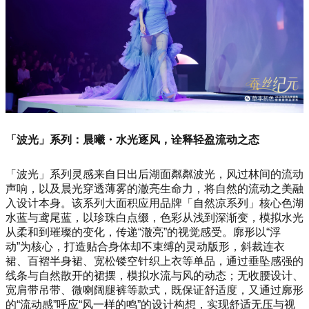
「波光」系列：晨曦・水光逐风，诠释轻盈流动之态
「波光」系列灵感来自日出后湖面粼粼波光，风过林间的流动
声响，以及晨光穿透薄雾的澈亮生命力，将自然的流动之美融
入设计本身。该系列大面积应用品牌「自然凉系列」核心色湖
水蓝与鸢尾蓝，以珍珠白点缀，色彩从浅到深渐变，模拟水光
从柔和到璀璨的变化，传递“澈亮”的视觉感受。廓形以“浮
动”为核心，打造贴合身体却不束缚的灵动版形，斜裁连衣
裙、百褶半身裙、宽松镂空针织上衣等单品，通过垂坠感强的
线条与自然散开的裙摆，模拟水流与风的动态；无收腰设计、
宽肩带吊带、微喇阔腿裤等款式，既保证舒适度，又通过廓形
的“流动感”呼应“风一样的鸣”的设计构想，实现舒适无压与视