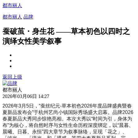
都市丽人
都市丽人
品牌
蚕破茧・身生花 ——草本初色以四时之
演绎女性美学叙事
返回上级
都市丽人
2026年03月06日 14:27
2026年3月5日，“蚕丝纪元-草本初色2026年度品牌盛典暨春
夏新品发布会”于杭州艺尚小镇国际秀场盛大启幕。品牌2026
春夏新品大秀同步惊艳亮相。本次大秀以“时间为引，身体为
布”为核心，将自然时序与女性生命历程深度绑定，以“晨暮、
晨曦、日暮、永恒”四大章节为叙事脉络，呈现「花之」、