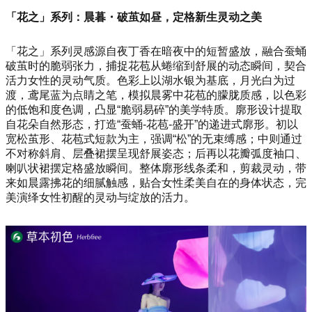
「花之」系列：晨暮・破茧如昼，定格新生灵动之美
「花之」系列灵感源自夜丁香在暗夜中的短暂盛放，融合蚕蛹
破茧时的脆弱张力，捕捉花苞从蜷缩到舒展的动态瞬间，契合
活力女性的灵动气质。色彩上以湖水银为基底，月光白为过
渡，鸢尾蓝为点睛之笔，模拟晨雾中花苞的朦胧质感，以色彩
的低饱和度色调，凸显“脆弱易碎”的美学特质。廓形设计提取
自花朵自然形态，打造“蚕蛹-花苞-盛开”的递进式廓形。初以
宽松茧形、花苞式短款为主，强调“松”的无束缚感；中则通过
不对称斜肩、层叠裙摆呈现舒展姿态；后再以花瓣弧度袖口、
喇叭状裙摆定格盛放瞬间。整体廓形线条柔和，剪裁灵动，带
来如晨露拂花的细腻触感，贴合女性柔美自在的身体状态，完
美演绎女性初醒的灵动与绽放的活力。