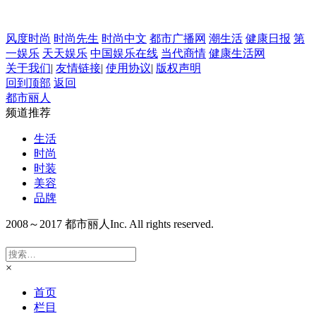
风度时尚
时尚先生
时尚中文
都市广播网
潮生活
健康日报
第
一娱乐
天天娱乐
中国娱乐在线
当代商情
健康生活网
关于我们
|
友情链接
|
使用协议
|
版权声明
回到顶部
返回
都市丽人
频道推荐
生活
时尚
时装
美容
品牌
2008～2017 都市丽人Inc. All rights reserved.
闽ICP备20009223
号-3
×
首页
栏目