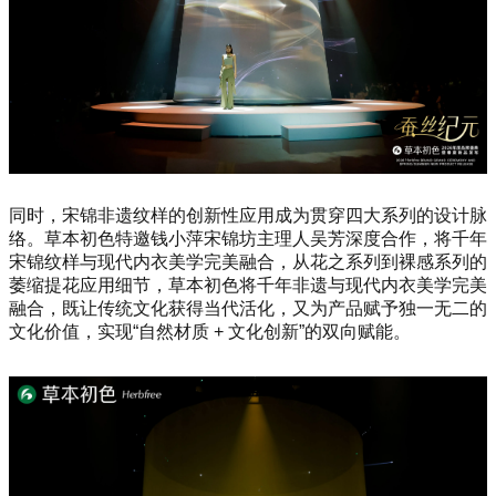
同时，宋锦非遗纹样的创新性应用成为贯穿四大系列的设计脉
络。草本初色特邀钱小萍宋锦坊主理人吴芳深度合作，将千年
宋锦纹样与现代内衣美学完美融合，从花之系列到裸感系列的
萎缩提花应用细节，草本初色将千年非遗与现代内衣美学完美
融合，既让传统文化获得当代活化，又为产品赋予独一无二的
文化价值，实现“自然材质 + 文化创新”的双向赋能。