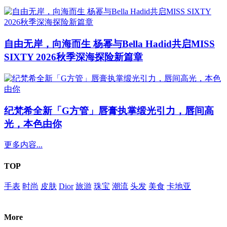
自由无岸，向海而生 杨幂与Bella Hadid共启MISS
SIXTY 2026秋季深海探险新篇章
纪梵希全新「G方管」唇膏执掌缎光引力，唇间高
光，本色由你
更多内容...
TOP
手表
时尚
皮肤
Dior
旅游
珠宝
潮流
头发
美食
卡地亚
More