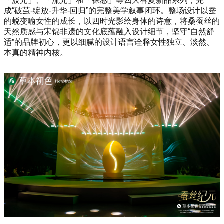
「波光」、「流光」和「裸感」等四大春夏新品系列，完
成“破茧-绽放-升华-回归”的完整美学叙事闭环。整场设计以蚕
的蜕变喻女性的成长，以四时光影绘身体的诗意，将桑蚕丝的
天然质感与宋锦非遗的文化底蕴融入设计细节，坚守“自然舒
适”的品牌初心，更以细腻的设计语言诠释女性独立、淡然、
本真的精神内核。