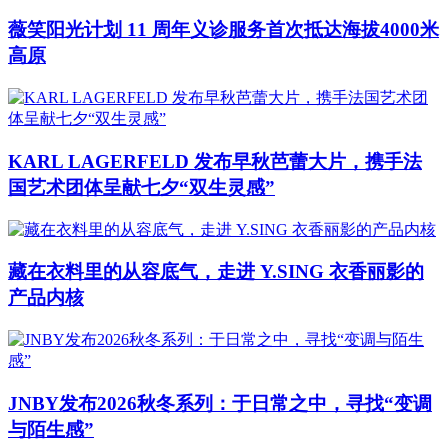
薇笑阳光计划 11 周年义诊服务首次抵达海拔4000米
高原
KARL LAGERFELD 发布早秋芭蕾大片，携手法
国艺术团体呈献七夕“双生灵感”
藏在衣料里的从容底气，走进 Y.SING 衣香丽影的
产品内核
JNBY发布2026秋冬系列：于日常之中，寻找“变调
与陌生感”