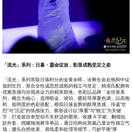
「流光」系列：日暮・鎏金绽放，彰显成熟坚定之姿
「流光」系列萃取日落时分的金黄余晖，诠释生命在饱和中绽
放的壮烈，契合女性成思想成熟的独立与坚定，精准匹配拥有
优雅质感与自我表达力的精英群体。色彩以品牌「金丝蚕系
列」概念为核心，选用暗金、琥珀、暖棕等厚重色调，以高饱
和、低明度的色彩搭配，模拟日落金辉的醇厚质感，传递“壮
烈”与“沉淀”的情感张力。廓形设计以“厚重”与“独立”为关键
字，打造挺括有型却不失舒适的廓形。收腰 A 字裙、翻领短
款外套、阔腿拖地裤等单品，通过结构化剪裁凸显女性独立气
场；腰头自然收束、肩线柔和处理等细节，巧妙平衡“厚