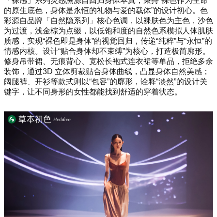
「裸感」系列灵感溯源自回归身体本真，秉持“裸色作为生命
的原生底色，身体是永恒的礼物与爱的载体”的设计初心。色
彩源自品牌「自然隐系列」核心色调，以裸肤色为主色，沙色
为过渡，浅金棕为点缀，以低饱和度的自然色系模拟人体肌肤
质感，实现“裸色即是身体”的视觉回归，传递“纯粹”与“永恒”的
情感内核。设计“贴合身体却不束缚”为核心，打造极简廓形。
修身吊带裙、无痕背心、宽松长袍式连衣裙等单品，拒绝多余
装饰，通过3D 立体剪裁贴合身体曲线，凸显身体自然美感；
阔腿裤、开衫等款式则以“包容”的廓形，诠释“淡然”的设计关
键字，让不同身形的女性都能找到舒适的穿着状态。