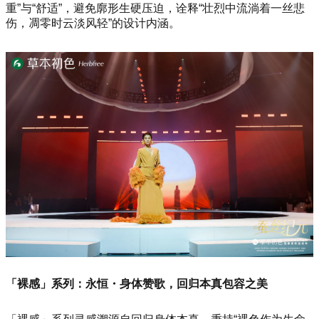
重”与“舒适”，避免廓形生硬压迫，诠释“壮烈中流淌着一丝悲
伤，凋零时云淡风轻”的设计内涵。
「裸感」系列：永恒・身体赞歌，回归本真包容之美