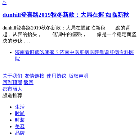
/>
dunhill
登喜路2019秋冬新款：大局在握 如临新秋
dunhill登喜路2019秋冬新款：大局在握如临新秋 默的背
起，从容的抬头， 低调中的倔强， 像是一个稳定而坚
决的步伐，..
济南看肝病选哪家？济南中医肝病医院靠谱肝病专科医
院
关于我们
|
友情链接
|
使用协议
|
版权声明
回到顶部
返回
都市丽人
频道推荐
生活
时尚
时装
美容
品牌